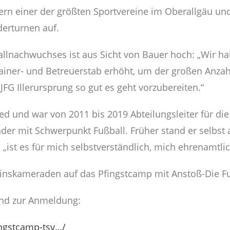
ern einer der größten Sportvereine im Oberallgäu und t
derturnen auf.
llnachwuchses ist aus Sicht von Bauer hoch: „Wir h
rainer- und Betreuerstab erhöht, um der großen Anz
JFG Illerursprung so gut es geht vorzubereiten.“
ied und war von 2011 bis 2019 Abteilungsleiter für die 
der mit Schwerpunkt Fußball. Früher stand er selbst 
 „ist es für mich selbstverständlich, mich ehrenamtli
ereinskameraden auf das Pfingstcamp mit Anstoß-Die F
und zur Anmeldung:
ingstcamp-tsv…/