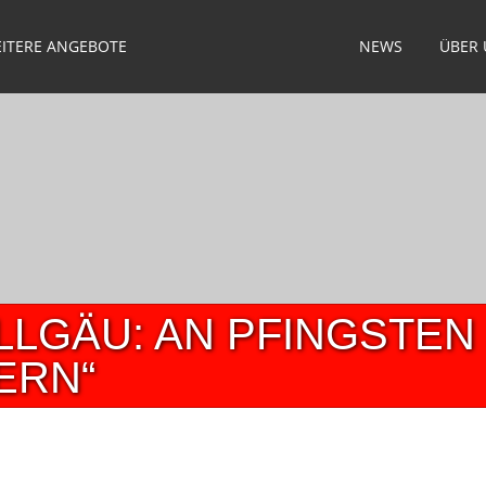
ITERE ANGEBOTE
NEWS
ÜBER
LLGÄU: AN PFINGSTEN 
ERN“